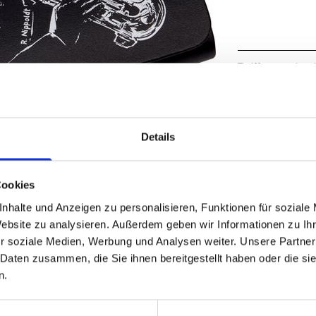
Brillenetui m
music
Saxophonist
Bestellnumm
Details
GTIN: 4029
Spiegelburg
Cookies
Maße/ Gewicht
nhalte und Anzeigen zu personalisieren, Funktionen für soziale
aus Kunststo
Website zu analysieren. Außerdem geben wir Informationen zu I
mit magneti
r soziale Medien, Werbung und Analysen weiter. Unsere Partner
 Daten zusammen, die Sie ihnen bereitgestellt haben oder die s
n.