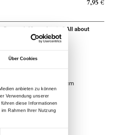
7,95 €
it Putztuch "Saxophonist" All about
er: 17705
Über Cookies
753177056
 Erwachsene
/ Inhalt: ca. 16 x 6 x 3,5 cm
 Medien anbieten zu können
ff
hrer Verwendung unserer
schem Schnappverschluss
 führen diese Informationen
ie im Rahmen Ihrer Nutzung