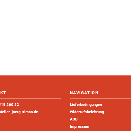
KT
NAVIGATION
515 260 22
Lieferbedingungen
telier-joerg-simon.de
Widerrufsbelehrung
AGB
Impressum