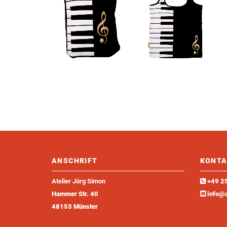
ANSCHRIFT
KONTA
Atelier Jörg Simon
+49 2

Hammer Str. 40
info@a

48153 Münster