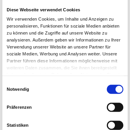
Diese Webseite verwendet Cookies
Wir verwenden Cookies, um Inhalte und Anzeigen zu
personalisieren, Funktionen für soziale Medien anbieten
zu können und die Zugriffe auf unsere Website zu
analysieren. Außerdem geben wir Informationen zu Ihrer
Verwendung unserer Website an unsere Partner für
soziale Medien, Werbung und Analysen weiter. Unsere
Partner führen diese Informationen möglicherweise mit
weiteren Daten zusammen, die Sie ihnen bereitgestellt
haben oder die sie im Rahmen Ihrer Nutzung der Dienste
gesammelt haben.
Holzschild "Die Küche ist zum
Einwilligungsauswahl
Notwendig
Tanzen da" Bonjour Paris
Präferenzen
Auf Lager
Geschätzte Lieferzeit: 1-2 Tage
7,95 €
Statistiken