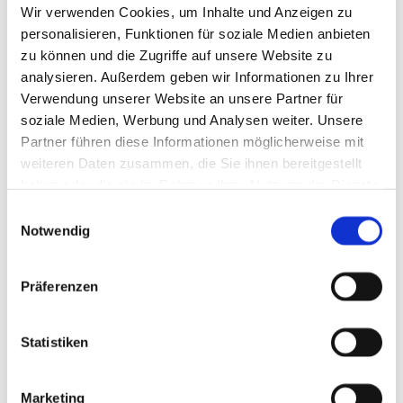
Wir verwenden Cookies, um Inhalte und Anzeigen zu
personalisieren, Funktionen für soziale Medien anbieten
zu können und die Zugriffe auf unsere Website zu
analysieren. Außerdem geben wir Informationen zu Ihrer
Verwendung unserer Website an unsere Partner für
soziale Medien, Werbung und Analysen weiter. Unsere
Partner führen diese Informationen möglicherweise mit
weiteren Daten zusammen, die Sie ihnen bereitgestellt
haben oder die sie im Rahmen Ihrer Nutzung der Dienste
gesammelt haben.
Einwilligungsauswahl
Kleine Fahrradklingel aus der Serie I
Notwendig
LOVE MY JUNGLE
Präferenzen
Auf Lager
Geschätzte Lieferzeit: 1-2 Tage
7,95 €
Statistiken
Marketing
Kleine Fahrradklingel mit Gold-Glitzer von