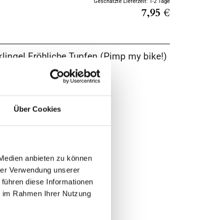
Geschätzte Lieferzeit: 1-2 Tage
7,95 €
klingel Fröhliche Tupfen (Pimp my bike!)
pfen
er: 17665
753176653
Über Cookies
 Erwachsene
t/ Inhalt: Ø ca. 4 cm
unststoff und Silikon
 Medien anbieten zu können
hrer Verwendung unserer
lang
 führen diese Informationen
ie im Rahmen Ihrer Nutzung