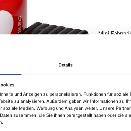
Mini Fahrrad
Fröhliche Tu
Bestellnumm
GTIN: 4029
Details
Spiegelburg
Cookies
Maße/ Gewich
aus Metall, K
nhalte und Anzeigen zu personalisieren, Funktionen für soziale
Website zu analysieren. Außerdem geben wir Informationen zu I
mit hellem K
r soziale Medien, Werbung und Analysen weiter. Unsere Partner
 Daten zusammen, die Sie ihnen bereitgestellt haben oder die s
n.