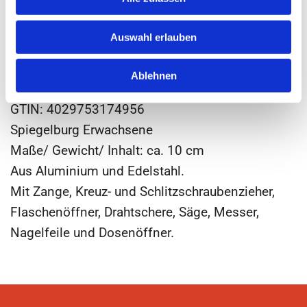
Geschätzte Lieferzeit: 3-4 Tage
11,95 €
Auswahl erlauben
Multi-tool Zange PINCH ME! Urban&Gray
Ablehnen
Bestellnummer: 17495
GTIN: 4029753174956
Spiegelburg Erwachsene
Maße/ Gewicht/ Inhalt: ca. 10 cm
Aus Aluminium und Edelstahl.
Mit Zange, Kreuz- und Schlitzschraubenzieher,
Flaschenöffner, Drahtschere, Säge, Messer,
Nagelfeile und Dosenöffner.