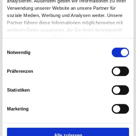
analysieren. Außerdem geben wir Informationen zu Ihrer
Verwendung unserer Website an unsere Partner für
soziale Medien, Werbung und Analysen weiter. Unsere
Partner führen diese Informationen möglicherweise mit
weiteren Daten zusammen, die Sie ihnen bereitgestellt
haben oder die sie im Rahmen Ihrer Nutzung der Dienste
gesammelt haben.
Einwilligungsauswahl
Notwendig
Präferenzen
Statistiken
Multi-tool Zange PINCH ME!
Marketing
Urban&Gray von Spiegelburg
Auf Lager
Alle zulassen