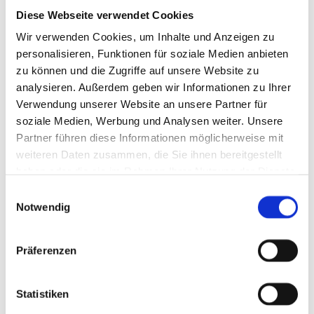
Diese Webseite verwendet Cookies
Tischuhr mit Wecker „Midnight“
Wir verwenden Cookies, um Inhalte und Anzeigen zu
von REMEMBER
personalisieren, Funktionen für soziale Medien anbieten
zu können und die Zugriffe auf unsere Website zu
analysieren. Außerdem geben wir Informationen zu Ihrer
Auf Lager
Verwendung unserer Website an unsere Partner für
Geschätzte Lieferzeit: 1-2 Tage
soziale Medien, Werbung und Analysen weiter. Unsere
39,90 €
Partner führen diese Informationen möglicherweise mit
weiteren Daten zusammen, die Sie ihnen bereitgestellt
haben oder die sie im Rahmen Ihrer Nutzung der Dienste
Farbenfroher Zeitmesser
gesammelt haben.
Einwilligungsauswahl
Notwendig
Klare Linien, ein reduziertes Ziffernblatt und
Zeiger in prägnanten Farben machen die
Präferenzen
Tischuhr zu einem schönen Hingucker in jedem
Raum. Ob im Bad, der Küche oder im
Statistiken
Schlafzimmer – die analoge Uhr macht einfach